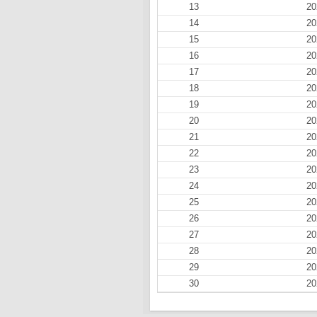
13
20
14
20
15
20
16
20
17
20
18
20
19
20
20
20
21
20
22
20
23
20
24
20
25
20
26
20
27
20
28
20
29
20
30
20