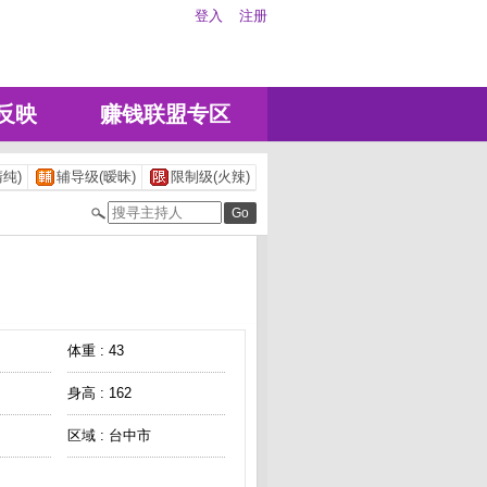
登入
注册
反映
赚钱联盟专区
纯)
辅导级(暧昧)
限制级(火辣)
体重 : 43
身高 : 162
区域 : 台中市