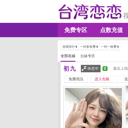
免费专区
点数充值
业绩排行
一对多收费
一对一收费
全部在線
台妹专区
初九
休息中
最近上线
免費視訊
进入包厢
送